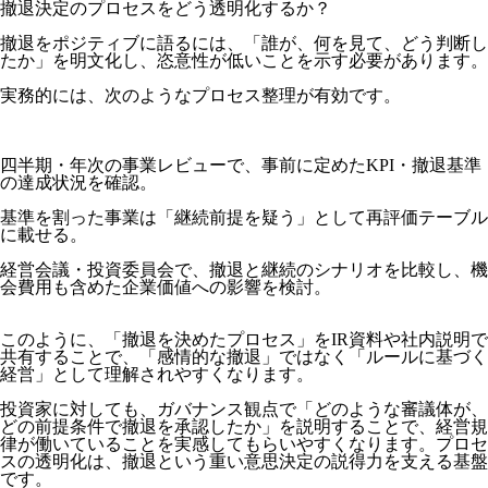
撤退決定のプロセスをどう透明化するか？
撤退をポジティブに語るには、「誰が、何を見て、どう判断し
たか」を明文化し、恣意性が低いことを示す必要があります。
実務的には、次のようなプロセス整理が有効です。
四半期・年次の事業レビューで、事前に定めたKPI・撤退基準
の達成状況を確認。
基準を割った事業は「継続前提を疑う」として再評価テーブル
に載せる。
経営会議・投資委員会で、撤退と継続のシナリオを比較し、機
会費用も含めた企業価値への影響を検討。
このように、「撤退を決めたプロセス」をIR資料や社内説明で
共有することで、「感情的な撤退」ではなく「ルールに基づく
経営」として理解されやすくなります。
投資家に対しても、ガバナンス観点で「どのような審議体が、
どの前提条件で撤退を承認したか」を説明することで、経営規
律が働いていることを実感してもらいやすくなります。プロセ
スの透明化は、撤退という重い意思決定の説得力を支える基盤
です。