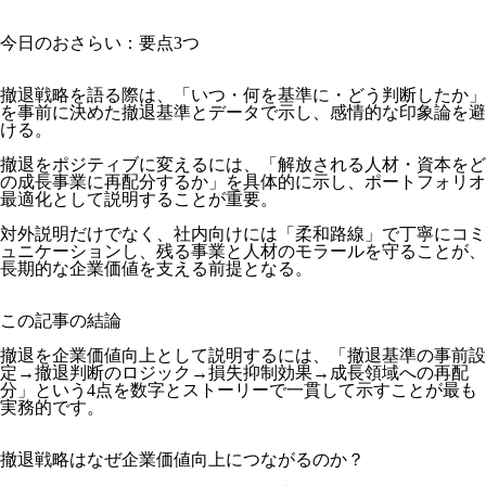
今日のおさらい：要点3つ
撤退戦略を語る際は、「いつ・何を基準に・どう判断したか」
を事前に決めた撤退基準とデータで示し、感情的な印象論を避
ける。
撤退をポジティブに変えるには、「解放される人材・資本をど
の成長事業に再配分するか」を具体的に示し、ポートフォリオ
最適化として説明することが重要。
対外説明だけでなく、社内向けには「柔和路線」で丁寧にコミ
ュニケーションし、残る事業と人材のモラールを守ることが、
長期的な企業価値を支える前提となる。
この記事の結論
撤退を企業価値向上として説明するには、「撤退基準の事前設
定→撤退判断のロジック→損失抑制効果→成長領域への再配
分」という4点を数字とストーリーで一貫して示すことが最も
実務的です。
撤退戦略はなぜ企業価値向上につながるのか？