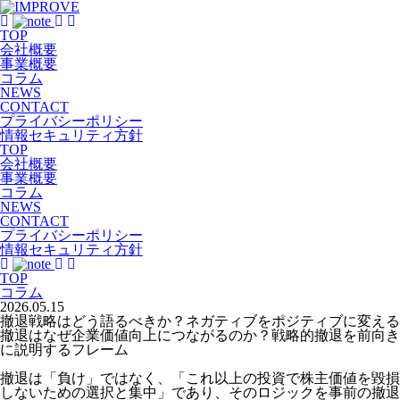
TOP
会社概要
事業概要
コラム
NEWS
CONTACT
プライバシーポリシー
情報セキュリティ方針
TOP
会社概要
事業概要
コラム
NEWS
CONTACT
プライバシーポリシー
情報セキュリティ方針
TOP
コラム
2026.05.15
撤退戦略はどう語るべきか？ネガティブをポジティブに変える
撤退はなぜ企業価値向上につながるのか？戦略的撤退を前向き
に説明するフレーム
撤退は「負け」ではなく、「これ以上の投資で株主価値を毀損
しないための選択と集中」であり、そのロジックを事前の撤退