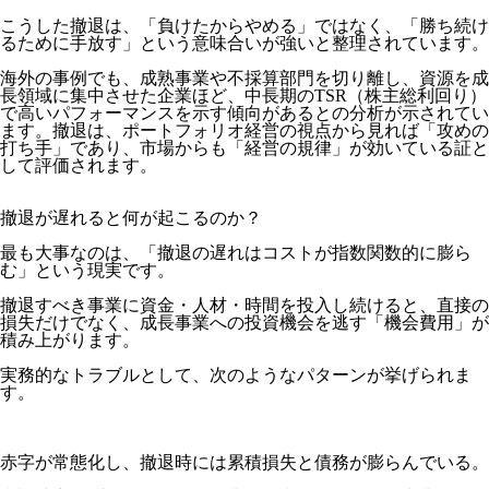
こうした撤退は、「負けたからやめる」ではなく、「勝ち続け
るために手放す」という意味合いが強いと整理されています。
海外の事例でも、成熟事業や不採算部門を切り離し、資源を成
長領域に集中させた企業ほど、中長期のTSR（株主総利回り）
で高いパフォーマンスを示す傾向があるとの分析が示されてい
ます。撤退は、ポートフォリオ経営の視点から見れば「攻めの
打ち手」であり、市場からも「経営の規律」が効いている証と
して評価されます。
撤退が遅れると何が起こるのか？
最も大事なのは、「撤退の遅れはコストが指数関数的に膨ら
む」という現実です。
撤退すべき事業に資金・人材・時間を投入し続けると、直接の
損失だけでなく、成長事業への投資機会を逃す「機会費用」が
積み上がります。
実務的なトラブルとして、次のようなパターンが挙げられま
す。
赤字が常態化し、撤退時には累積損失と債務が膨らんでいる。