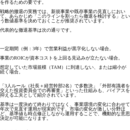
を作るための要です。
戦略的撤退の実務では、新規事業や既存事業の見直しにおい
て、あらかじめ「このラインを割ったら撤退を検討する」とい
う数値基準を決めておくことが推奨されています。
代表的な撤退基準は次の通りです。
一定期間（例：3年）で営業利益が黒字化しない場合。
事業のROICが資本コストを上回る見込みが立たない場合。
想定していた市場規模（TAM）に到達しない、または縮小が
続く場合。
「3人ルール（社長＋経営幹部2名）で多数決」「外部有識者を
交えた投資委員会での再審査」といった仕組みも、バイアスを
抑える工夫として紹介されています。
基準は一度決めて終わりではなく、事業環境の変化に合わせて
年次で見直す運用が現実的です。市場の変化が激しい分野ほ
ど、基準値も時点修正しながら運用することで、機動的な意思
決定が可能になります。