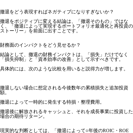
撤退をどう表現すればネガティブになりすぎないか？
撤退をポジティブに変える結論は、「撤退そのもの」ではな
く、「撤退によって実現するポートフォリオ最適化と再投資の
ストーリー」を前面に出すことです。
財務面のインパクトをどう見せるか？
結論として、撤退の財務インパクトは、「損失」だけでなく
「損失抑制」と「資本効率の改善」として示すべきです。
具体的には、次のような比較を用いると説得力が増します。
撤退しない場合に想定される今後数年の累積損失と追加投資
額。
撤退によって一時的に発生する特損・整理費用。
撤退後に解放されるキャッシュと、それを成長事業に投資した
場合の期待リターン。
現実的な判断としては、「撤退によって○年後のROIC・ROE