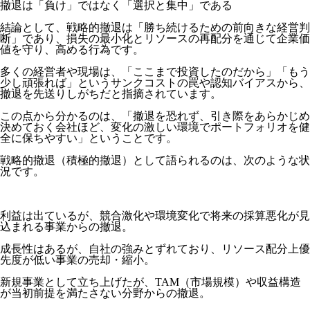
撤退は「負け」ではなく「選択と集中」である
結論として、戦略的撤退は「勝ち続けるための前向きな経営判
断」であり、損失の最小化とリソースの再配分を通じて企業価
値を守り、高める行為です。
多くの経営者や現場は、「ここまで投資したのだから」「もう
少し頑張れば」というサンクコストの罠や認知バイアスから、
撤退を先送りしがちだと指摘されています。
この点から分かるのは、「撤退を恐れず、引き際をあらかじめ
決めておく会社ほど、変化の激しい環境でポートフォリオを健
全に保ちやすい」ということです。
戦略的撤退（積極的撤退）として語られるのは、次のような状
況です。
利益は出ているが、競合激化や環境変化で将来の採算悪化が見
込まれる事業からの撤退。
成長性はあるが、自社の強みとずれており、リソース配分上優
先度が低い事業の売却・縮小。
新規事業として立ち上げたが、TAM（市場規模）や収益構造
が当初前提を満たさない分野からの撤退。