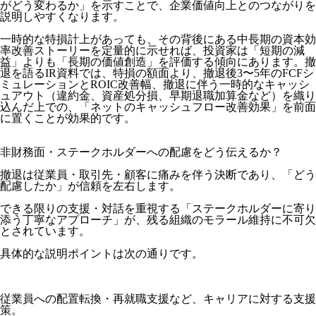
がどう変わるか」を示すことで、企業価値向上とのつながりを
説明しやすくなります。
一時的な特損計上があっても、その背後にある中長期の資本効
率改善ストーリーを定量的に示せれば、投資家は「短期の減
益」よりも「長期の価値創造」を評価する傾向にあります。撤
退を語るIR資料では、特損の額面より、撤退後3〜5年のFCFシ
ミュレーションとROIC改善幅、撤退に伴う一時的なキャッシ
ュアウト（違約金、資産処分損、早期退職加算金など）を織り
込んだ上での、「ネットのキャッシュフロー改善効果」を前面
に置くことが効果的です。
非財務面・ステークホルダーへの配慮をどう伝えるか？
撤退は従業員・取引先・顧客に痛みを伴う決断であり、「どう
配慮したか」が信頼を左右します。
できる限りの支援・対話を重視する「ステークホルダーに寄り
添う丁寧なアプローチ」が、残る組織のモラール維持に不可欠
とされています。
具体的な説明ポイントは次の通りです。
従業員への配置転換・再就職支援など、キャリアに対する支援
策。