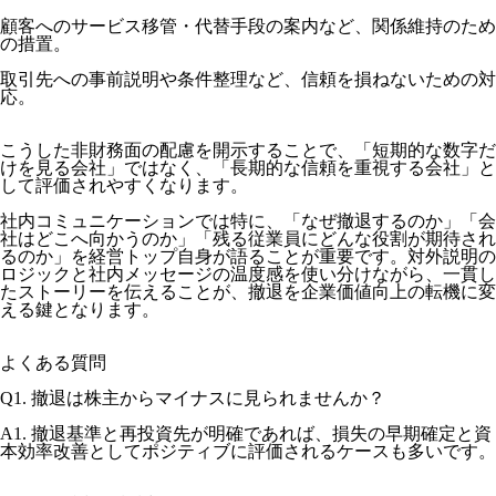
顧客へのサービス移管・代替手段の案内など、関係維持のため
の措置。
取引先への事前説明や条件整理など、信頼を損ねないための対
応。
こうした非財務面の配慮を開示することで、「短期的な数字だ
けを見る会社」ではなく、「長期的な信頼を重視する会社」と
して評価されやすくなります。
社内コミュニケーションでは特に、「なぜ撤退するのか」「会
社はどこへ向かうのか」「残る従業員にどんな役割が期待され
るのか」を経営トップ自身が語ることが重要です。対外説明の
ロジックと社内メッセージの温度感を使い分けながら、一貫し
たストーリーを伝えることが、撤退を企業価値向上の転機に変
える鍵となります。
よくある質問
Q1. 撤退は株主からマイナスに見られませんか？
A1. 撤退基準と再投資先が明確であれば、損失の早期確定と資
本効率改善としてポジティブに評価されるケースも多いです。