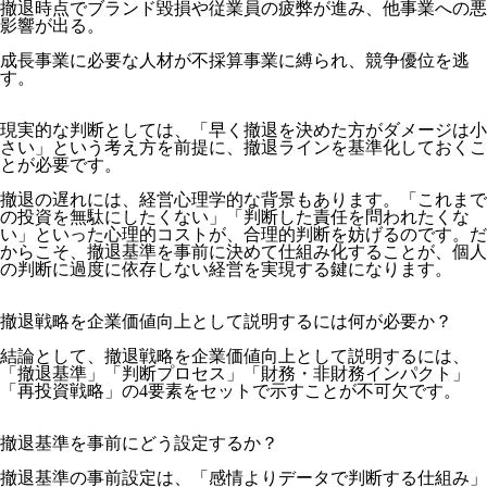
撤退時点でブランド毀損や従業員の疲弊が進み、他事業への悪
影響が出る。
成長事業に必要な人材が不採算事業に縛られ、競争優位を逃
す。
現実的な判断としては、「早く撤退を決めた方がダメージは小
さい」という考え方を前提に、撤退ラインを基準化しておくこ
とが必要です。
撤退の遅れには、経営心理学的な背景もあります。「これまで
の投資を無駄にしたくない」「判断した責任を問われたくな
い」といった心理的コストが、合理的判断を妨げるのです。だ
からこそ、撤退基準を事前に決めて仕組み化することが、個人
の判断に過度に依存しない経営を実現する鍵になります。
撤退戦略を企業価値向上として説明するには何が必要か？
結論として、撤退戦略を企業価値向上として説明するには、
「撤退基準」「判断プロセス」「財務・非財務インパクト」
「再投資戦略」の4要素をセットで示すことが不可欠です。
撤退基準を事前にどう設定するか？
撤退基準の事前設定は、「感情よりデータで判断する仕組み」