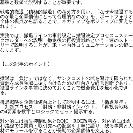
基準と数値で説明することが重要です。
戦略的撤退（積極的撤退）の考え方を用い、「なぜ今撤退する
のが最も企業価値にとって合理的なのか」を、ポートフォリオ
全体の視点から語ることで、ネガティブをポジティブに変えら
れます。
実務では、撤退ラインの事前設定→撤退決定プロセス→ステー
クホルダーへの説明→撤退後の再投資戦略という一連のストー
リーで説明することが、IR・社内外コミュニケーションの鍵に
なります。
【この記事のポイント】
撤退は「負け」ではなく、サンクコストの罠を避けて限られた
資源を成長領域に振り向けるための前向きな経営判断であり、
撤退ラインを事前に決めておくことで機会費用を最小化でき
る。
撤退戦略を企業価値向上として説明するには、「撤退基準」
「判断プロセス」「財務・非財務インパクト」「再投資戦略」
の4要素を数字とロジックでセット提示する。
対外的には損失抑制効果とROIC・ROE改善を、対内的には柔
和路線で従業員・取引先への配慮を丁寧に語り、残る事業と人
材のモラールを守ることが長期の企業価値を支える。