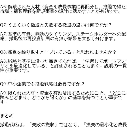
A6. 解放された人材・資金を成長事業に再配分し、撤退で得た
市場・顧客理解を新規事業の設計に活かすことが有効です。
Q7. うまくいく撤退と失敗する撤退の違いは何ですか？
A7. 基準の有無、判断のタイミング、ステークホルダーへの配
慮、撤退後の再投資計画の有無が結果を大きく分けます。
Q8. 撤退を繰り返すと「ブレている」と思われませんか？
A8. 戦略と基準に沿った撤退であれば、「学習してポートフォ
リオを最適化している」と評価されることも多く、説明の一貫
性が重要です。
Q9. 中小企業でも撤退戦略は必要ですか？
A9. 限られた人材・資金を有効活用するためにこそ、「どこに
踏みとどまり、どこから退くか」の基準を持つことが重要で
す。
まとめ
撤退戦略は、「失敗の撤収」ではなく、「損失の最小化と成長